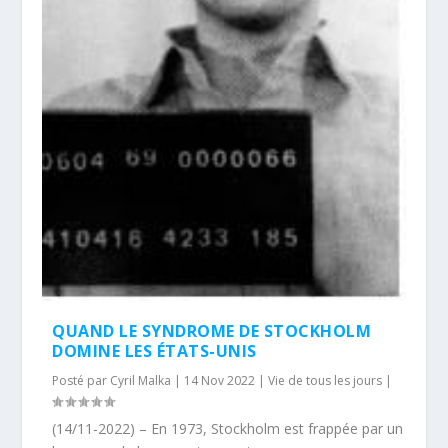
QUAND LE SYNDROME DE STOCKHOLM
DOMINE LES ÉTATS-UNIS
Posté par
Cyril Malka
|
14 Nov 2022
|
Vie de tous les jours
|
(14/11-2022) – En 1973, Stockholm est frappée par un