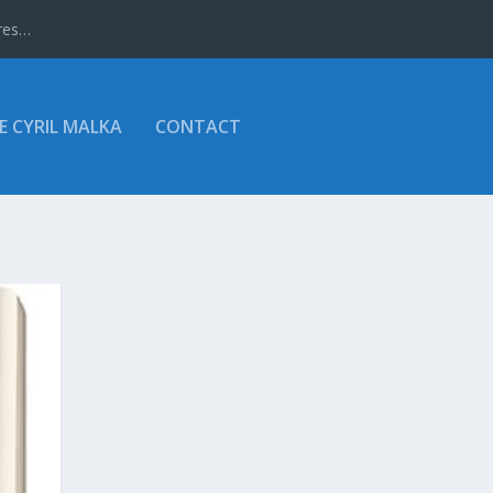
ires…
E CYRIL MALKA
CONTACT