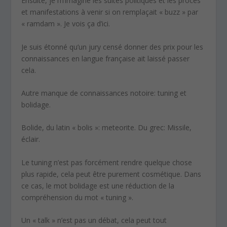
Ensuite, je m’imagine les suites politiques et les procès
et manifestations à venir si on remplaçait « buzz » par
« ramdam ». Je vois ça d’ici.
Je suis étonné qu’un jury censé donner des prix pour les
connaissances en langue française ait laissé passer
cela.
Autre manque de connaissances notoire: tuning et
bolidage.
Bolide, du latin « bolis »: meteorite. Du grec: Missile,
éclair.
Le tuning n’est pas forcément rendre quelque chose
plus rapide, cela peut être purement cosmétique. Dans
ce cas, le mot bolidage est une réduction de la
compréhension du mot « tuning ».
Un « talk » n’est pas un débat, cela peut tout