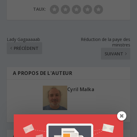
TAUX:
Lady Gagaaaaab
Réduction de la paye des
ministres
PRÉCÉDENT
SUIVANT
A PROPOS DE L'AUTEUR
Cyril Malka
ARTICLES SIMILAIRES