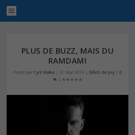
PLUS DE BUZZ, MAIS DU
RAMDAM!
Posté par
Cyril Malka
|
31 Mar 2010
|
Billets de psy
|
0
|