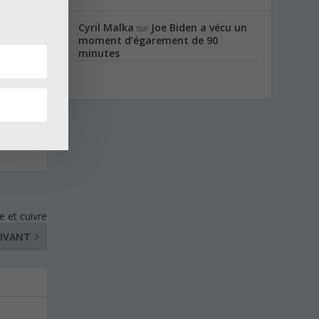
Cyril Malka
Joe Biden a vécu un
sur
moment d’égarement de 90
minutes
e et cuivre
IVANT