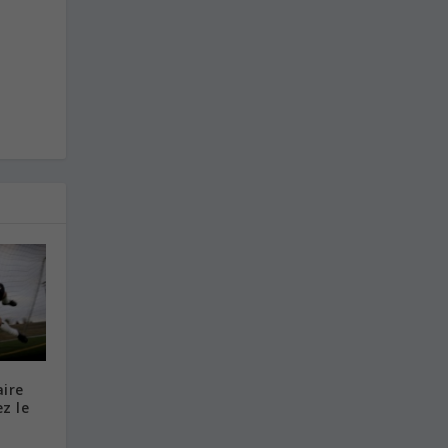
aire
ez le