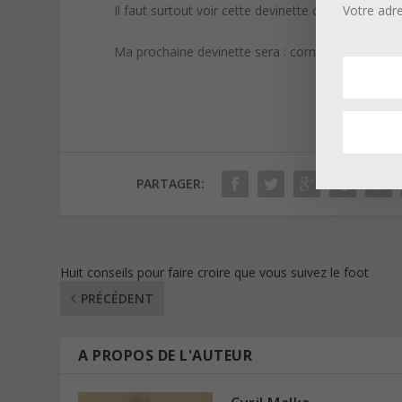
Votre adr
Il faut surtout voir cette devinette comme une a
Ma prochaine devinette sera : comment se débarra
PARTAGER:
Huit conseils pour faire croire que vous suivez le foot
PRÉCÉDENT
A PROPOS DE L'AUTEUR