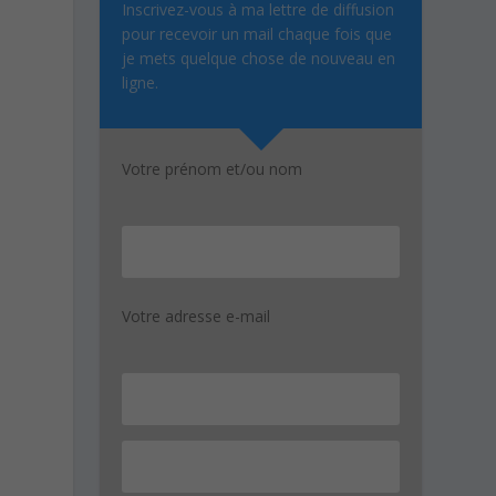
Inscrivez-vous à ma lettre de diffusion
pour recevoir un mail chaque fois que
je mets quelque chose de nouveau en
ligne.
Votre prénom et/ou nom
Votre adresse e-mail