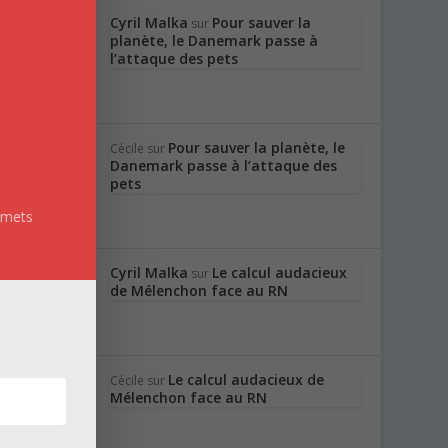
Cyril Malka
Pour sauver la
sur
planète, le Danemark passe à
l’attaque des pets
Pour sauver la planète, le
Cécile
sur
Danemark passe à l’attaque des
pets
e mets
Cyril Malka
Le calcul audacieux
sur
de Mélenchon face au RN
Le calcul audacieux de
Cécile
sur
c
Mélenchon face au RN