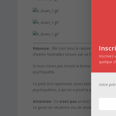
Inscr
Réponse
: Elle s’est tenu le raisonnement suivant
d’autres funérailles tenues par sa famille.
Inscrivez-
quelque c
Si vous n’avez pas trouvé la bonne réponse, soy
psychopathe.
Ce petit test représente assez bien la façon don
Votre pr
psychopathes, à qui on a posé la question, la rép
Attention
: Ce
n’est pas
un test scientifique. N
ce genre de situations (ou de situations approch