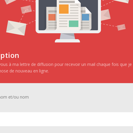
iption
 : si ce bel homme est apparu aux funérailles de sa mère, il viendra à
vous à ma lettre de diffusion pour recevoir un mail chaque fois que j
hose de nouveau en ligne.
ez heureux ! Cela veut dire que vous ne pensez pas comme un
t les psychopathes pensent et pour une majorité de tueurs
énom et/ou nom
onse est évidente.
’importe quelle personne habituée aux devinettes ou qui a travaillé ave
antes) devinera sans mal sans pour autant être psychopathe.