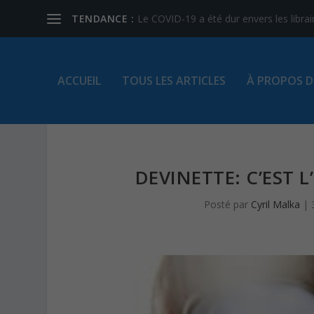
TENDANCE :
Le COVID-19 a été dur envers les libra
ACCUEIL
TOUS LES ARTICLES
À PROPOS D
DEVINETTE: C’EST L
Posté par
Cyril Malka
|