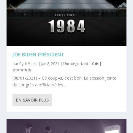
JOE BIDEN PRÉSIDENT
par
Cyril Malka
|
Jan 8, 2021
|
Uncategorized
|
0
|
(08/01-2021) – Ce coup-ci, c’est bon! La session jointe
du congrès a officialisé les...
EN SAVOIR PLUS